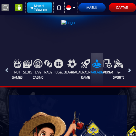
Main di
MASUK
DAFTAR
Telegram
HOT
SLOTS
LIVE
RACE
TOGEL
OLAHRAGA
CRASH
ARCADE
POKER
E-
PROMO
GAMES
CASINO
GAME
SPORTS