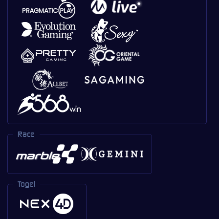
Race
Togel