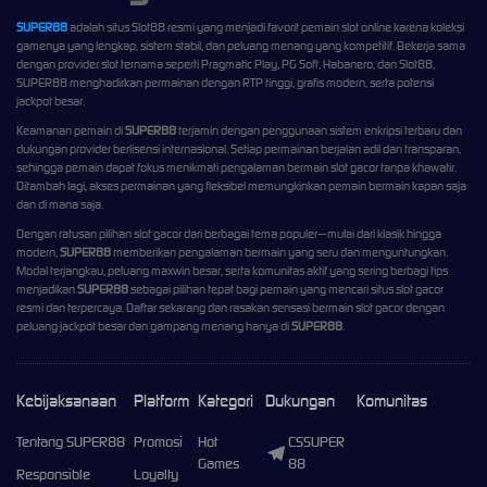
SUPER88
adalah situs Slot88 resmi yang menjadi favorit pemain slot online karena koleksi
gamenya yang lengkap, sistem stabil, dan peluang menang yang kompetitif. Bekerja sama
dengan provider slot ternama seperti Pragmatic Play, PG Soft, Habanero, dan Slot88,
SUPER88 menghadirkan permainan dengan RTP tinggi, grafis modern, serta potensi
jackpot besar.
Keamanan pemain di
SUPER88
terjamin dengan penggunaan sistem enkripsi terbaru dan
dukungan provider berlisensi internasional. Setiap permainan berjalan adil dan transparan,
sehingga pemain dapat fokus menikmati pengalaman bermain slot gacor tanpa khawatir.
Ditambah lagi, akses permainan yang fleksibel memungkinkan pemain bermain kapan saja
dan di mana saja.
Dengan ratusan pilihan slot gacor dari berbagai tema populer—mulai dari klasik hingga
modern,
SUPER88
memberikan pengalaman bermain yang seru dan menguntungkan.
Modal terjangkau, peluang maxwin besar, serta komunitas aktif yang sering berbagi tips
menjadikan
SUPER88
sebagai pilihan tepat bagi pemain yang mencari situs slot gacor
resmi dan terpercaya. Daftar sekarang dan rasakan sensasi bermain slot gacor dengan
peluang jackpot besar dan gampang menang hanya di
SUPER88
.
Kebijaksanaan
Platform
Kategori
Dukungan
Komunitas
Tentang SUPER88
Promosi
Hot
CSSUPER
Games
88
Responsible
Loyalty