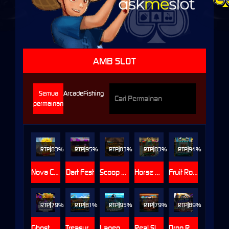
AMB SLOT
Semua
Arcade
Fishing
permainan
RTP
83%
RTP
95%
RTP
83%
RTP
83%
RTP
94%
Nova Crash : The Legends of Power
Dart Fest
Scoop Blessing
Horse Racing
Fruit Roulette Slots
RTP
79%
RTP
81%
RTP
95%
RTP
79%
RTP
89%
Ghost Busters
Treasure of Pirate
Lagend of Shooter
Real Slap
Drop Racing