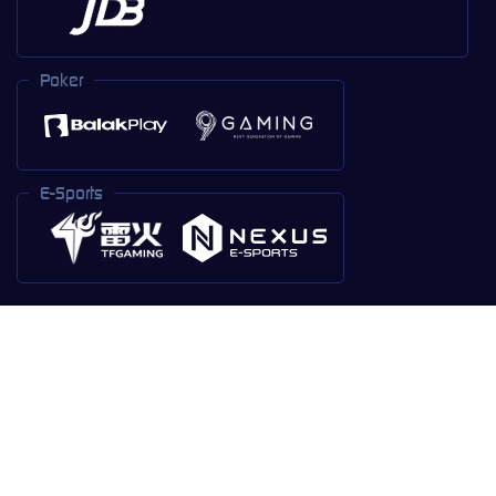
Poker
E-Sports