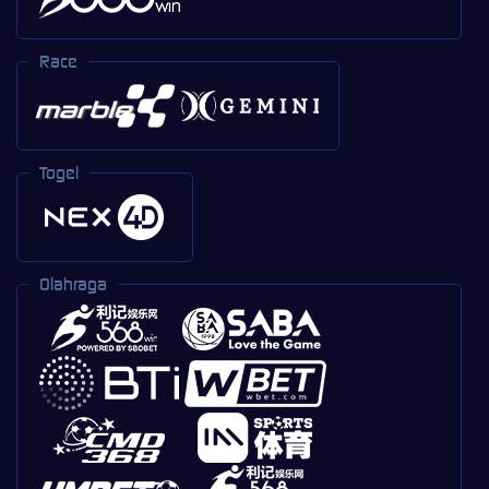
Race
Togel
Olahraga