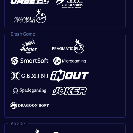
Crash Game
Arcade