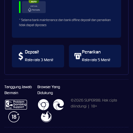
* Selama bank maintenance dan bank offline deposit dan penarikan
tidak dapat diproses
Deposit
Penarikan
Rata-rata 3 Menit
Rata-rata 5 Menit
Tanggung Jawab
Browser Yang
Bermain
Didukung
©2026 SUPER88. Hak cipta
dilindungi | 18+