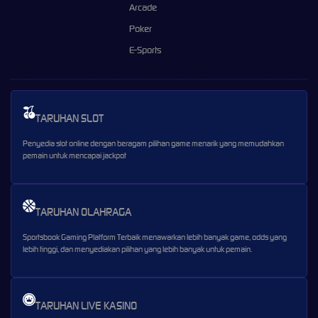
Arcade
Poker
E-Sports
TARUHAN SLOT
Penyedia slot online dengan beragam pilihan game menarik yang memudahkan
pemain untuk mencapai jackpot
TARUHAN OLAHRAGA
Sportsbook Gaming Platform Terbaik menawarkan lebih banyak game, odds yang
lebih tinggi, dan menyediakan pilihan yang lebih banyak untuk pemain.
TARUHAN LIVE KASINO