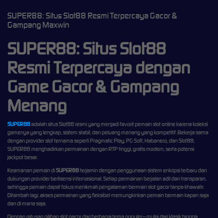
SUPER88: Situs Slot88 Resmi Terpercaya Gacor &
Gampang Maxwin
SUPER88: Situs Slot88
Resmi Terpercaya dengan
Game Gacor & Gampang
Menang
SUPER88
adalah situs Slot88 resmi yang menjadi favorit pemain slot online karena koleksi
gamenya yang lengkap, sistem stabil, dan peluang menang yang kompetitif. Bekerja sama
dengan provider slot ternama seperti Pragmatic Play, PG Soft, Habanero, dan Slot88,
SUPER88 menghadirkan permainan dengan RTP tinggi, grafis modern, serta potensi
jackpot besar.
Keamanan pemain di
SUPER88
terjamin dengan penggunaan sistem enkripsi terbaru dan
dukungan provider berlisensi internasional. Setiap permainan berjalan adil dan transparan,
sehingga pemain dapat fokus menikmati pengalaman bermain slot gacor tanpa khawatir.
Ditambah lagi, akses permainan yang fleksibel memungkinkan pemain bermain kapan saja
dan di mana saja.
Dengan ratusan pilihan slot gacor dari berbagai tema populer—mulai dari klasik hingga