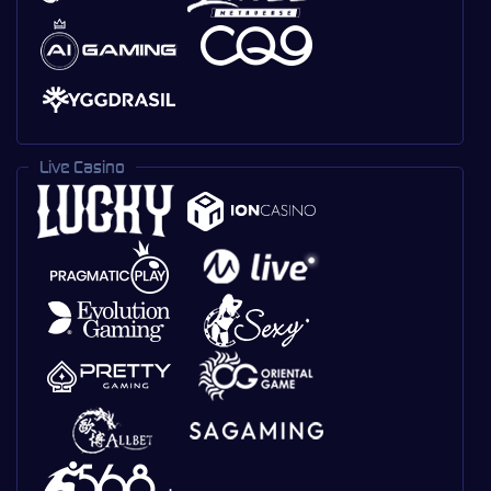
Live Casino