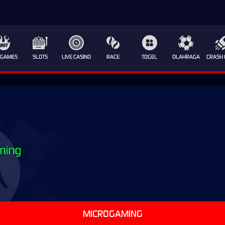
 GAMES
SLOTS
LIVE CASINO
RACE
TOGEL
OLAHRAGA
CRASH
MICROGAMING