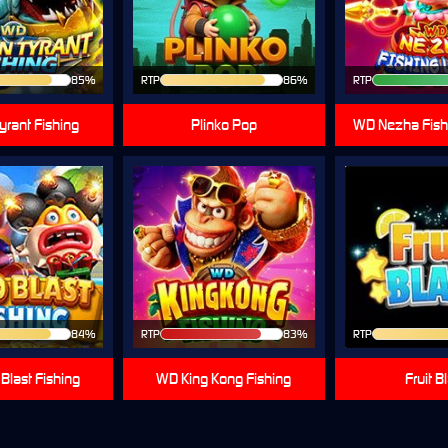
85%
RTP
86%
RTP
yrant Fishing
Plinko Pop
WD Nezha Fish
84%
RTP
83%
RTP
Blast Fishing
WD King Kong Fishing
Fruit B