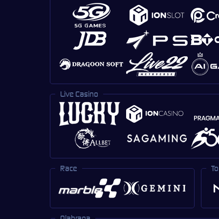
Live Casino
Race
To
Olahraga