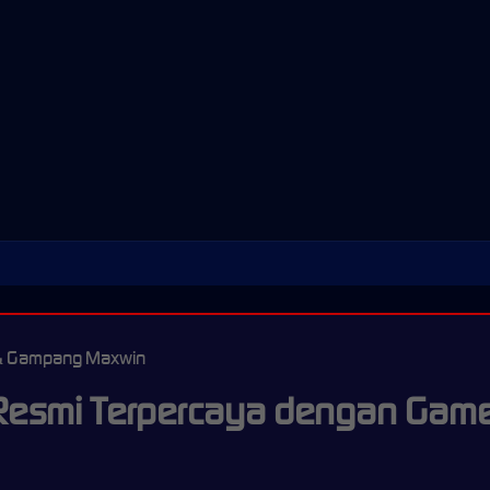
 & Gampang Maxwin
 Resmi Terpercaya dengan Gam