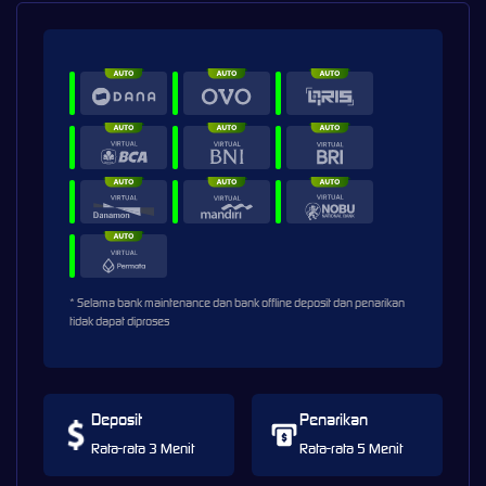
* Selama bank maintenance dan bank offline deposit dan penarikan
tidak dapat diproses
Deposit
Penarikan
Rata-rata 3 Menit
Rata-rata 5 Menit