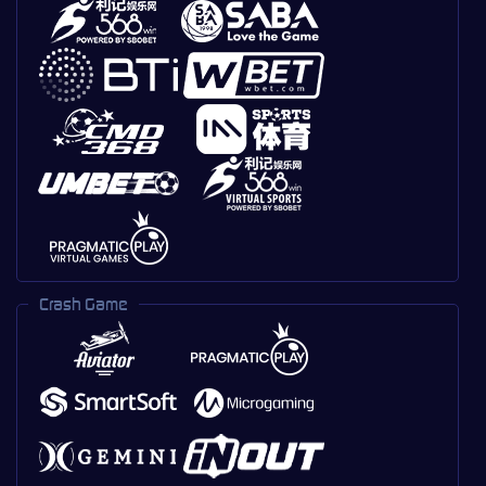
Crash Game