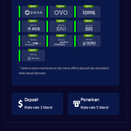
* Selama bank maintenance dan bank offline deposit dan penarikan
tidak dapat diproses
Deposit
Penarikan
Rata-rata 3 Menit
Rata-rata 5 Menit