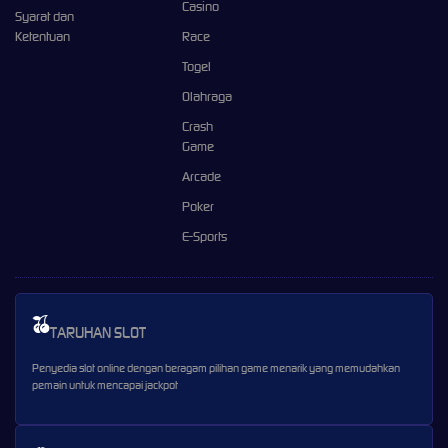
Casino
Syarat dan
Ketentuan
Race
Togel
Olahraga
Crash
Game
Arcade
Poker
E-Sports
TARUHAN SLOT
Penyedia slot online dengan beragam pilihan game menarik yang memudahkan
pemain untuk mencapai jackpot