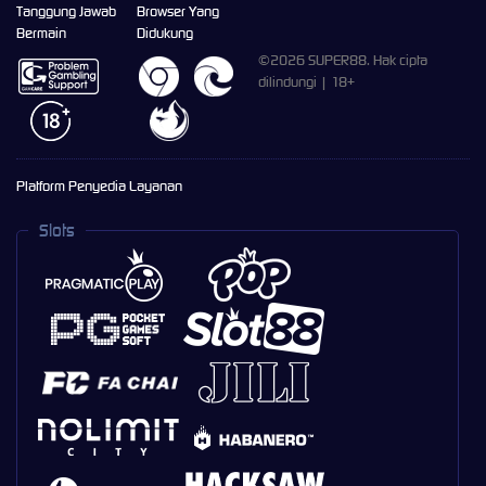
Tanggung Jawab
Browser Yang
Bermain
Didukung
©2026 SUPER88. Hak cipta
dilindungi | 18+
Platform Penyedia Layanan
Slots