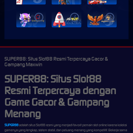
i
i
i
SUPER88: Situs Slot88 Resmi Terpercaya Gacor &
Gampang Maxwin
SUPER88: Situs Slot88
Resmi Terpercaya dengan
Game Gacor & Gampang
Menang
SUPER88
adalah situs Slot88 resmi yang menjadi favorit pemain slot online karena koleksi
gamenya yang lengkap, sistem stabil, dan peluang menang yang kompetitif. Bekerja sama