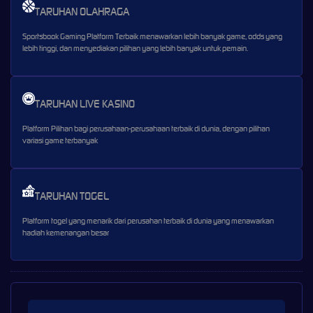
TARUHAN OLAHRAGA
Sportsbook Gaming Platform Terbaik menawarkan lebih banyak game, odds yang
lebih tinggi, dan menyediakan pilihan yang lebih banyak untuk pemain.
TARUHAN LIVE KASINO
Platform Pilihan bagi perusahaan-perusahaan terbaik di dunia, dengan pilihan
variasi game terbanyak
TARUHAN TOGEL
Platform togel yang menarik dari perusahan terbaik di dunia yang menawarkan
hadiah kemenangan besar