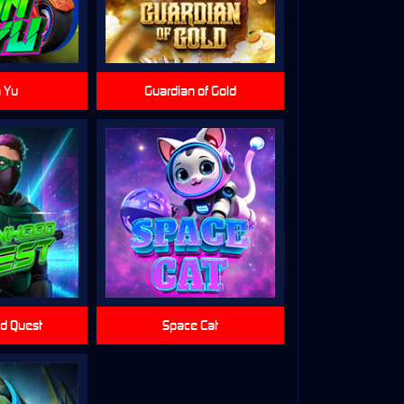
 Yu
Guardian of Gold
d Quest
Space Cat