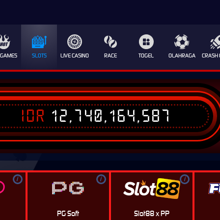
 GAMES
SLOTS
LIVE CASINO
RACE
TOGEL
OLAHRAGA
CRASH
IDR
12,740,164,587
i
i
i
a
PG Soft
Slot88 x PP