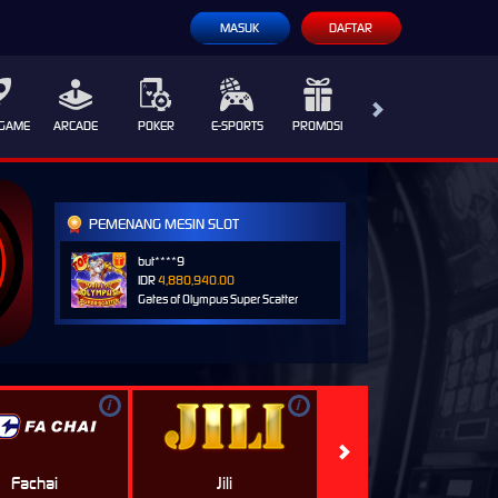
MASUK
DAFTAR
 GAME
ARCADE
POKER
E-SPORTS
PROMOSI
PEMENANG MESIN SLOT
but****9
IDR
4,880,940.00
Gates of Olympus Super Scatter
b3j****y
IDR
2,623,400.00
Starlight Princess™ 1000
i
i
i
fe****8
IDR
2,386,320.00
No Limit City
The Dog House
Fachai
Jili
m****s