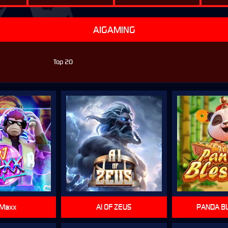
AIGAMING
Top 20
 Maxx
AI OF ZEUS
PANDA B