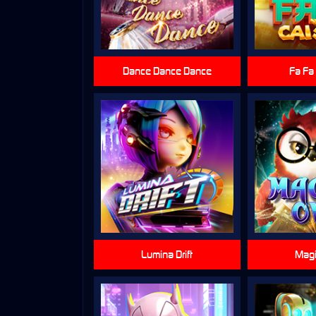
Dance Dance Dance
Fa Fa
Lumina Drift
Magi