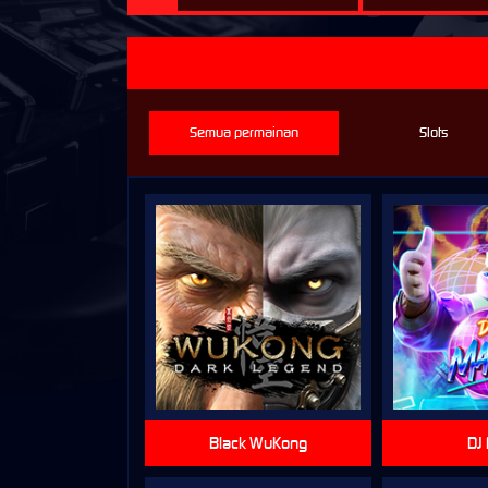
Semua permainan
Slots
Black WuKong
DJ