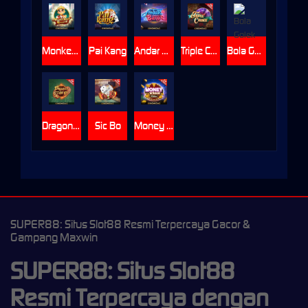
Monkey King Roulette
Pai Kang
Andar Bahar
Triple Chance
Bola Golek
Dragon Tiger 2
Sic Bo
Money Wheel Deluxe
SUPER88: Situs Slot88 Resmi Terpercaya Gacor &
Gampang Maxwin
SUPER88: Situs Slot88
Resmi Terpercaya dengan