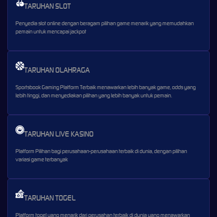
TARUHAN SLOT
Penyedia slot online dengan beragam pilihan game menarik yang memudahkan
pemain untuk mencapai jackpot
TARUHAN OLAHRAGA
Sportsbook Gaming Platform Terbaik menawarkan lebih banyak game, odds yang
lebih tinggi, dan menyediakan pilihan yang lebih banyak untuk pemain.
TARUHAN LIVE KASINO
Platform Pilihan bagi perusahaan-perusahaan terbaik di dunia, dengan pilihan
variasi game terbanyak
TARUHAN TOGEL
Platform togel yang menarik dari perusahan terbaik di dunia yang menawarkan