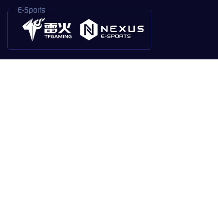
E-Sports