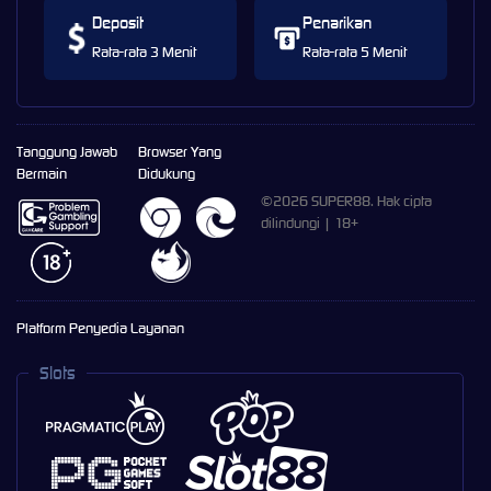
Deposit
Penarikan
Rata-rata 3 Menit
Rata-rata 5 Menit
Tanggung Jawab
Browser Yang
Bermain
Didukung
©2026 SUPER88. Hak cipta
dilindungi | 18+
Platform Penyedia Layanan
Slots