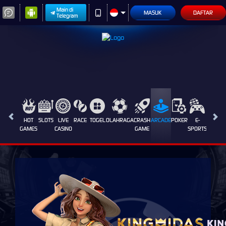
Main di
MASUK
DAFTAR
Telegram
HOT
SLOTS
LIVE
RACE
TOGEL
OLAHRAGA
CRASH
ARCADE
POKER
E-
PROMO
GAMES
CASINO
GAME
SPORTS