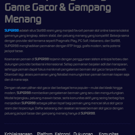
Game Gacor & Gampang
Menang
SUPER88
adalah situs Slot88 resmi yang menjadi favorit pemain slot online karena koleksi
gamenya yang lengkap, sistem stabil, dan peluang menang yang kompetitif. Bekerja sama
dengan provider slot ternama seperti Pragmatic Play, PG Soft, Habanero, dan Slot88,
SUPER88 menghadirkan permainan dengan RTP tinggi, grafis modern, serta potensi
jackpot besar.
Keamanan pemain di
SUPER88
terjamin dengan penggunaan sistem enkripsi terbaru dan
dukungan provider berlisensi internasional. Setiap permainan berjalan adil dan transparan,
sehingga pemain dapat fokus menikmati pengalaman bermain slot gacor tanpa khawatir.
Ditambah lagi, akses permainan yang fleksibel memungkinkan pemain bermain kapan saja
dan di mana saja.
Dengan ratusan pilihan slot gacor dari berbagai tema populer—mulai dari klasik hingga
modern,
SUPER88
memberikan pengalaman bermain yang seru dan menguntungkan.
Modal terjangkau, peluang maxwin besar, serta komunitas aktif yang sering berbagi tips
menjadikan
SUPER88
sebagai pilihan tepat bagi pemain yang mencari situs slot gacor
resmi dan terpercaya. Daftar sekarang dan rasakan sensasi bermain slot gacor dengan
peluang jackpot besar dan gampang menang hanya di
SUPER88
.
Kebijaksanaan
Platform
Kategori
Dukungan
Komunitas