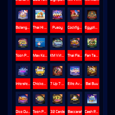
Belangkai 2
Thai Hi Lo 2
Pusoy
Cockfighting Arena
Egyptian Mines
Teen Patti Blitz
Max Keno
KM Virtual Treadmill Racing
Thai Fish Prawn Crab
Fan Tan Classic
Interstellar Run
Chicken Crossy
7 Up 7 Down Rush
Elite Aviator Club
Bai Buu
Dice Duet
Teen Patti
32 Cards
Baccarat
Cash Rocket