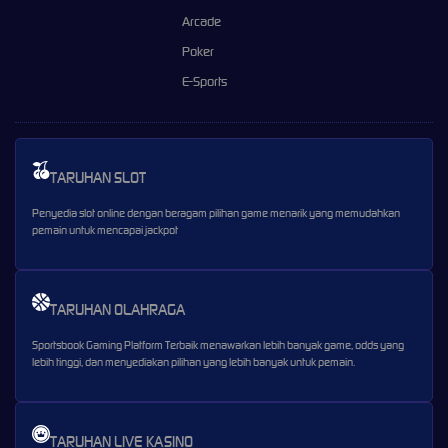
Arcade
Poker
E-Sports
TARUHAN SLOT
Penyedia slot online dengan beragam pilihan game menarik yang memudahkan
pemain untuk mencapai jackpot
TARUHAN OLAHRAGA
Sportsbook Gaming Platform Terbaik menawarkan lebih banyak game, odds yang
lebih tinggi, dan menyediakan pilihan yang lebih banyak untuk pemain.
TARUHAN LIVE KASINO