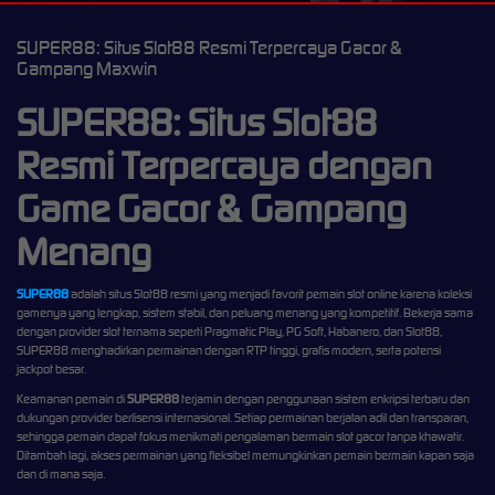
SUPER88: Situs Slot88 Resmi Terpercaya Gacor &
Gampang Maxwin
SUPER88: Situs Slot88
Resmi Terpercaya dengan
Game Gacor & Gampang
Menang
SUPER88
adalah situs Slot88 resmi yang menjadi favorit pemain slot online karena koleksi
gamenya yang lengkap, sistem stabil, dan peluang menang yang kompetitif. Bekerja sama
dengan provider slot ternama seperti Pragmatic Play, PG Soft, Habanero, dan Slot88,
SUPER88 menghadirkan permainan dengan RTP tinggi, grafis modern, serta potensi
jackpot besar.
Keamanan pemain di
SUPER88
terjamin dengan penggunaan sistem enkripsi terbaru dan
dukungan provider berlisensi internasional. Setiap permainan berjalan adil dan transparan,
sehingga pemain dapat fokus menikmati pengalaman bermain slot gacor tanpa khawatir.
Ditambah lagi, akses permainan yang fleksibel memungkinkan pemain bermain kapan saja
dan di mana saja.